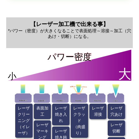
【レーザー加工機で出来る事】
*パワー（密度）が大きくなることで表面処理～溶接～加工（穴
あけ・切断）になる。
パワー密度
パワー密度
大
小
レーザ
表面加
レーザ
レーザ
レーザ
レーザ
クリー
工
焼き入
クラッ
溶接
穴あけ
ニング
れ
ド
レーザ
レーザ
（イレ
（肉盛
マーキ
レーザ
切断
ーザ）
り）
ング
焼き鈍