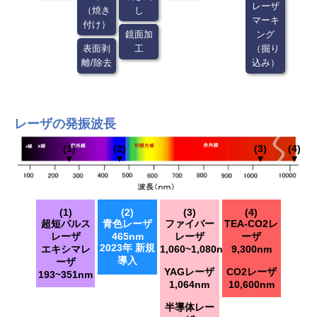
レーザ
（焼き
し
マーキ
付け）
鏡面加
ング
表面剥
工
（掘り
離/除去
込み）
レーザの発振波長
(1)
(2)
(3)
(4)
▼
▼
▼
▼
(1)
(2)
(3)
(4)
超短パルス
青色レーザ
ファイバー
TEA-CO2レ
レーザ
465nm
レーザ
ーザ
2023年 新規
エキシマレ
1,060~1,080nm
9,300nm
導入
ーザ
YAGレーザ
CO2レーザ
193~351nm
1,064nm
10,600nm
半導体レー