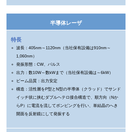
半導体レーザ
特長
波長：405nm～1120nm（当社保有設備は910nm～
1,060nm）
発振形態：CW、パルス
出力：数10W～数kWまで（当社保有設備は～6kW）
ビーム品質：出力安定
構造：活性層をP型とN型の半導体（クラッド）でサンド
イッチ状に挟むダブルヘテロ接合構造で、順方向（Nか
らP）に電流を流してポンピングを行い、単結晶のへき
開面を反射鏡にして発振する