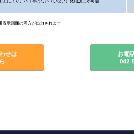
加工により、バリ等のない（少ない）微細加工が可能
ホ用表示画面の両方が出力されます
わせは
お電
ら
042-