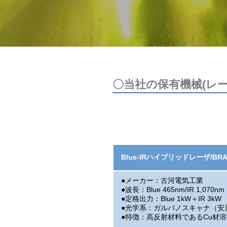
〇当社の保有機械(レ
Blue-IRハイブリッドレーザ/BRA
●メーカー：古河電気工業
●波長：Blue 465nm/IR 1,070nm
●定格出力：Blue 1kW＋IR 3kW
●光学系：ガルバノスキャナ（安川電機製
●特徴：高反射材料であるCu材