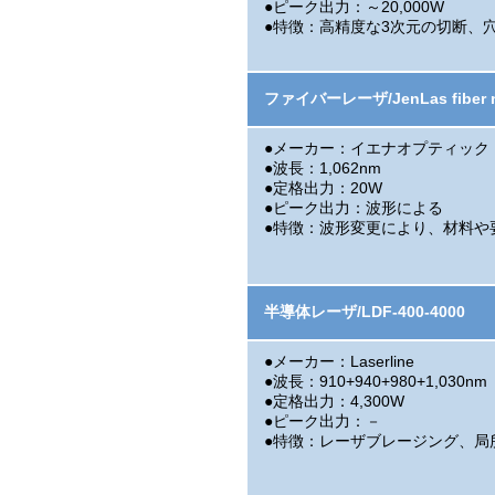
●ピーク出力：～20,000W
●特徴：高精度な3次元の切断、
ファイバーレーザ/JenLas fiber n
●メーカー：イエナオプティック
●波長：1,062nm
●定格出力：20W
●ピーク出力：波形による
●特徴：波形変更により、材料や
半導体レーザ/LDF-400-4000
●メーカー：Laserline
●波長：910+940+980+1,030nm
●定格出力：4,300W
●ピーク出力：－
●特徴：レーザブレージング、局