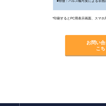
●特徴：パルス幅可変による非熱
*印刷するとPC用表示画面、スマ
お問い合
こち